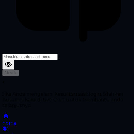
Masuk
*
Jika Anda mengalami Kesulitan saat login, Silahkan
hubungi kami di Live Chat untuk Membantu anda
selanjutnya
home