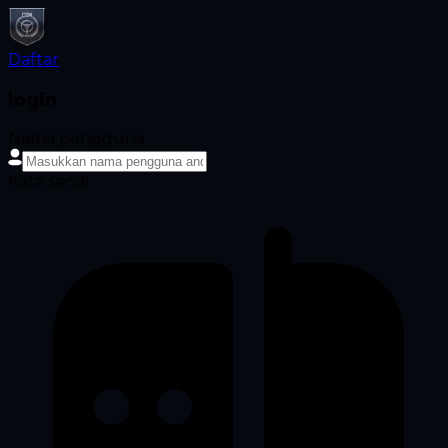
Daftar
login
Nama pengguna
Kata sandi