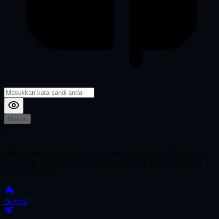
Masuk
*
Jika Anda mengalami Kesulitan saat login, Silahkan
hubungi kami di Live Chat untuk Membantu anda
selanjutnya
home