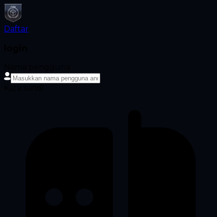
Daftar
login
Nama pengguna
Kata sandi