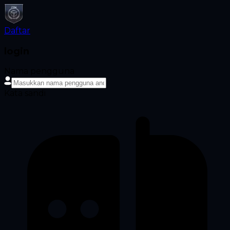
Daftar
login
Nama pengguna
Kata sandi