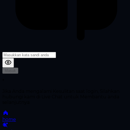
Masuk
*
Jika Anda mengalami Kesulitan saat login, Silahkan
hubungi kami di Live Chat untuk Membantu anda
selanjutnya
home