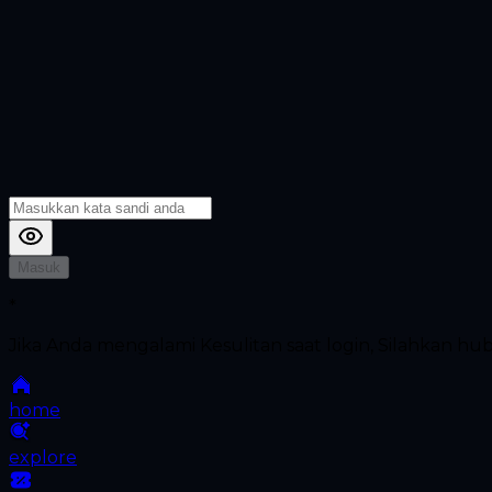
Masuk
*
Jika Anda mengalami Kesulitan saat login, Silahkan h
home
explore