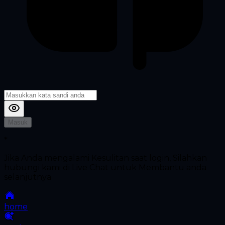
Masuk
*
Jika Anda mengalami Kesulitan saat login, Silahkan
hubungi kami di Live Chat untuk Membantu anda
selanjutnya
home