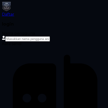
Daftar
login
Nama pengguna
Kata sandi