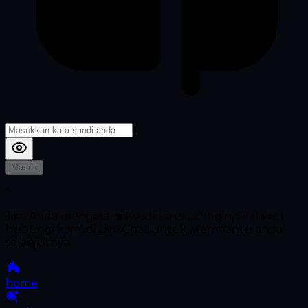
Masuk
*
Jika Anda mengalami Kesulitan saat login, Silahkan
hubungi kami di Live Chat untuk Membantu anda
selanjutnya
home