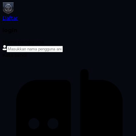
Daftar
login
Nama pengguna
Kata sandi