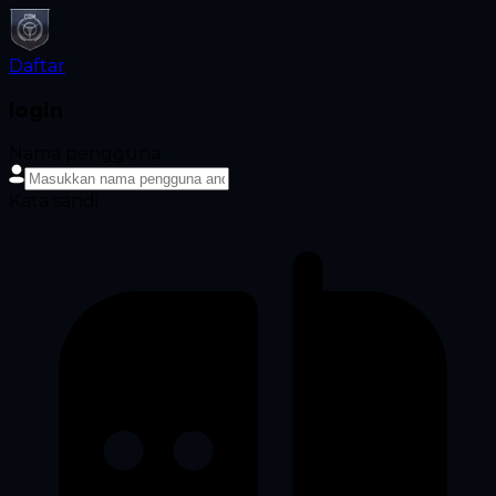
Daftar
login
Nama pengguna
Kata sandi