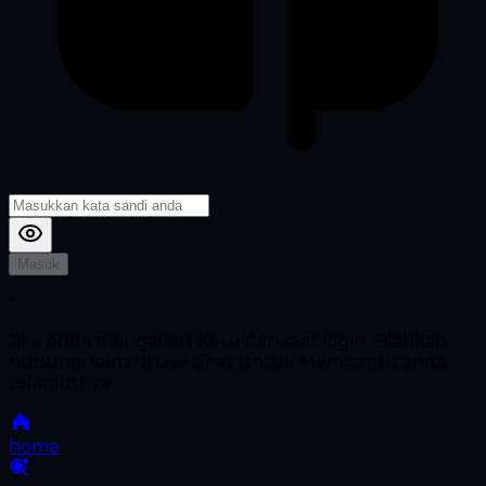
Masuk
*
Jika Anda mengalami Kesulitan saat login, Silahkan
hubungi kami di Live Chat untuk Membantu anda
selanjutnya
home