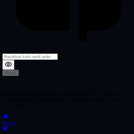
Masuk
*
Jika Anda mengalami Kesulitan saat login, Silahkan
hubungi kami di Live Chat untuk Membantu anda
selanjutnya
home