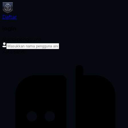
Daftar
login
Nama pengguna
Kata sandi