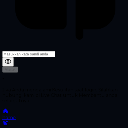
Masuk
*
Jika Anda mengalami Kesulitan saat login, Silahkan
hubungi kami di Live Chat untuk Membantu anda
selanjutnya
home