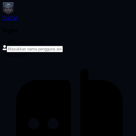
Daftar
login
Nama pengguna
Kata sandi