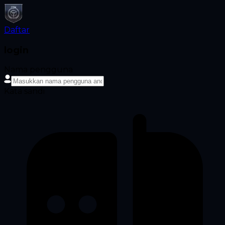
Daftar
login
Nama pengguna
Kata sandi