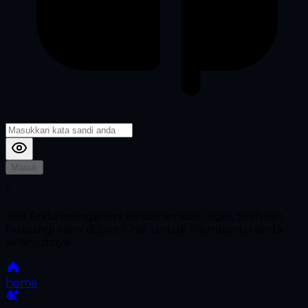
Masuk
*
Jika Anda mengalami Kesulitan saat login, Silahkan
hubungi kami di Live Chat untuk Membantu anda
selanjutnya
home