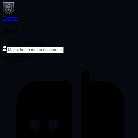
Daftar
login
Nama pengguna
Kata sandi