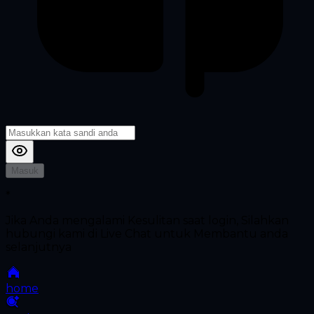
Masuk
*
Jika Anda mengalami Kesulitan saat login, Silahkan
hubungi kami di Live Chat untuk Membantu anda
selanjutnya
home