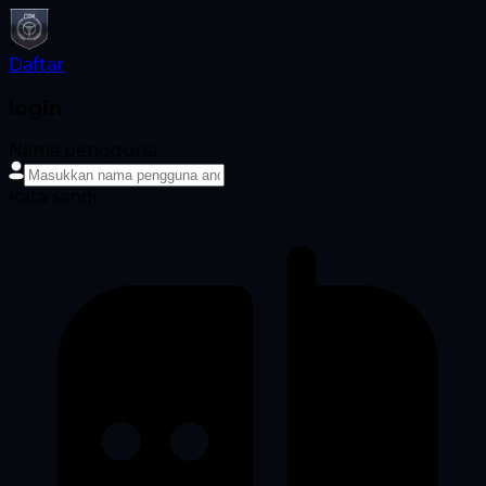
Daftar
login
Nama pengguna
Kata sandi