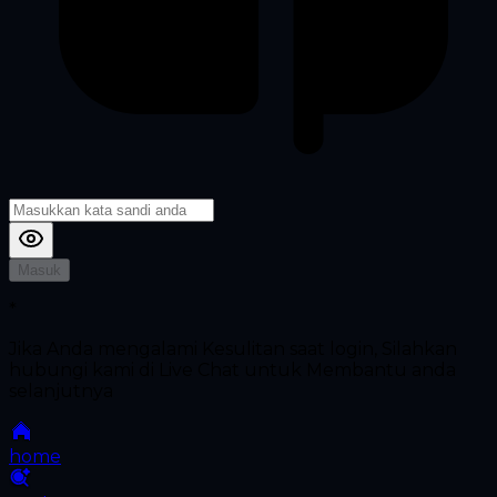
Masuk
*
Jika Anda mengalami Kesulitan saat login, Silahkan
hubungi kami di Live Chat untuk Membantu anda
selanjutnya
home