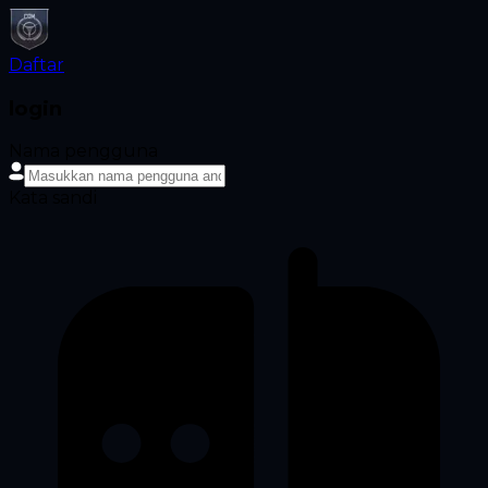
Daftar
login
Nama pengguna
Kata sandi