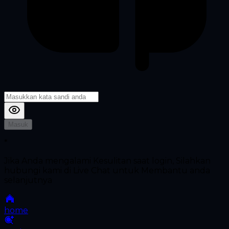
Masuk
*
Jika Anda mengalami Kesulitan saat login, Silahkan
hubungi kami di Live Chat untuk Membantu anda
selanjutnya
home