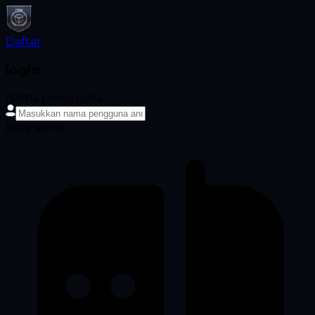
Daftar
login
Nama pengguna
Kata sandi