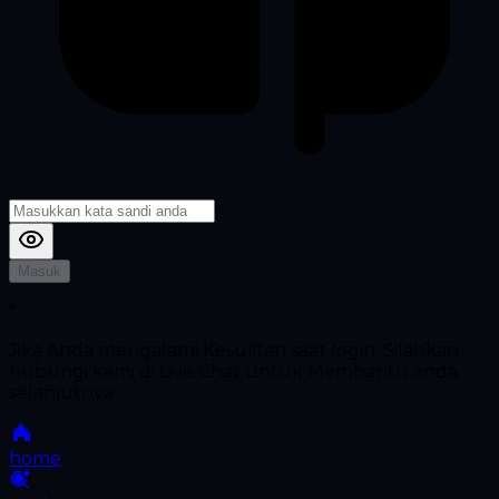
Masuk
*
Jika Anda mengalami Kesulitan saat login, Silahkan
hubungi kami di Live Chat untuk Membantu anda
selanjutnya
home