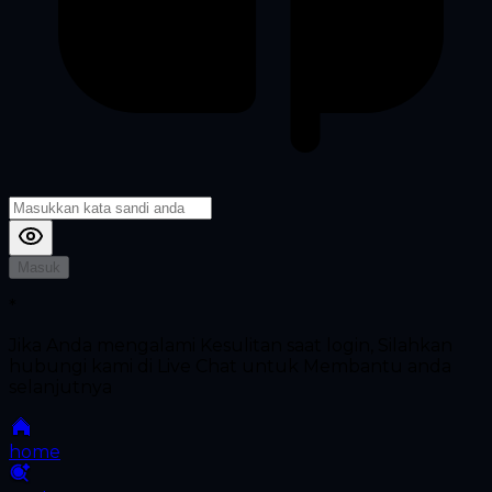
Masuk
*
Jika Anda mengalami Kesulitan saat login, Silahkan
hubungi kami di Live Chat untuk Membantu anda
selanjutnya
home