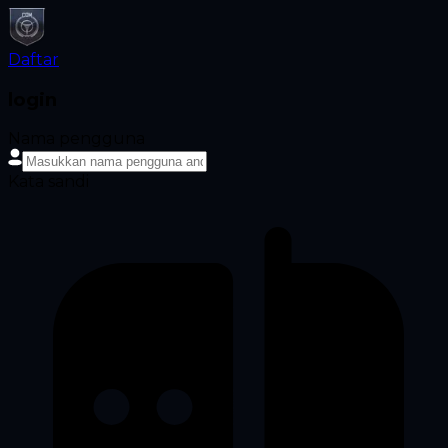
Daftar
login
Nama pengguna
Kata sandi