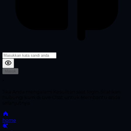
Masuk
*
Jika Anda mengalami Kesulitan saat login, Silahkan
hubungi kami di Live Chat untuk Membantu anda
selanjutnya
home