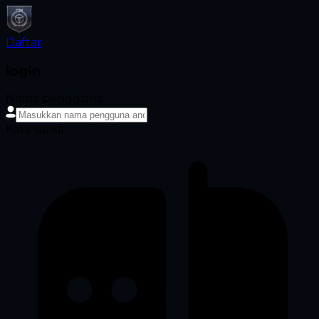
Daftar
login
Nama pengguna
Kata sandi