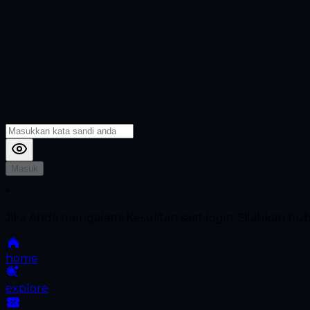
Masuk
*
Jika Anda mengalami Kesulitan saat login, Silahkan h
home
explore