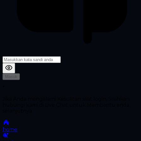
Masuk
*
Jika Anda mengalami Kesulitan saat login, Silahkan
hubungi kami di Live Chat untuk Membantu anda
selanjutnya
home