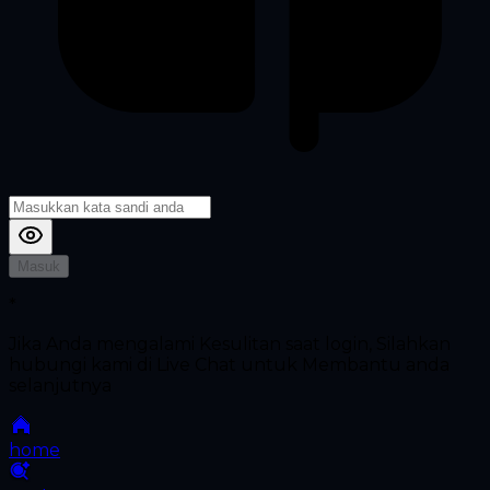
Masuk
*
Jika Anda mengalami Kesulitan saat login, Silahkan
hubungi kami di Live Chat untuk Membantu anda
selanjutnya
home