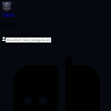
Daftar
login
Nama pengguna
Kata sandi