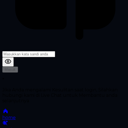
Masuk
*
Jika Anda mengalami Kesulitan saat login, Silahkan
hubungi kami di Live Chat untuk Membantu anda
selanjutnya
home