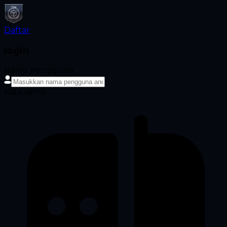
Daftar
login
Nama pengguna
Kata sandi