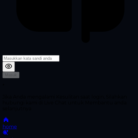
Masuk
*
Jika Anda mengalami Kesulitan saat login, Silahkan
hubungi kami di Live Chat untuk Membantu anda
selanjutnya
home