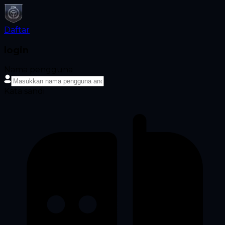
Daftar
login
Nama pengguna
Kata sandi