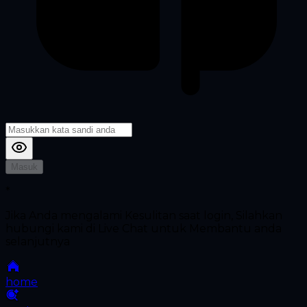
Masuk
*
Jika Anda mengalami Kesulitan saat login, Silahkan
hubungi kami di Live Chat untuk Membantu anda
selanjutnya
home