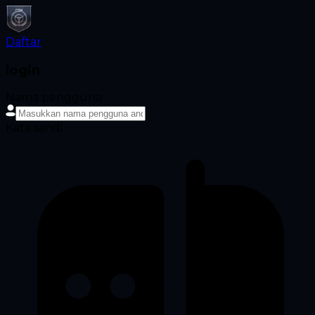
Daftar
login
Nama pengguna
Kata sandi