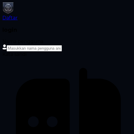
Daftar
login
Nama pengguna
Kata sandi