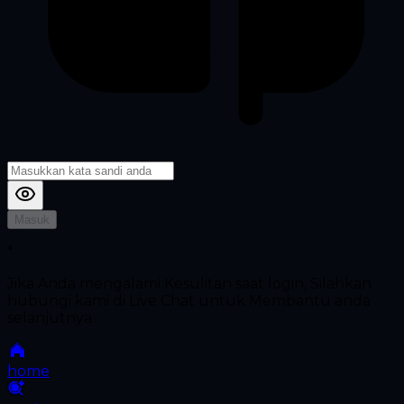
Masuk
*
Jika Anda mengalami Kesulitan saat login, Silahkan
hubungi kami di Live Chat untuk Membantu anda
selanjutnya
home