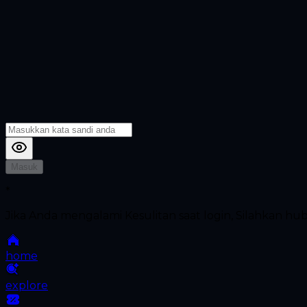
Masuk
*
Jika Anda mengalami Kesulitan saat login, Silahkan h
home
explore