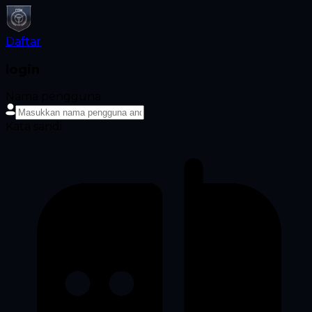
Daftar
login
Nama pengguna
Kata sandi