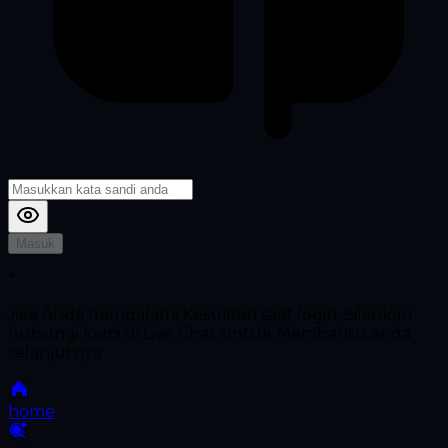
Masuk
*
Jika Anda mengalami Kesulitan saat login, Silahkan
hubungi kami di Live Chat untuk Membantu anda
selanjutnya
home