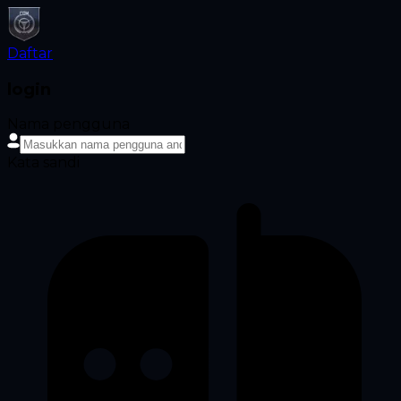
Daftar
login
Nama pengguna
Kata sandi