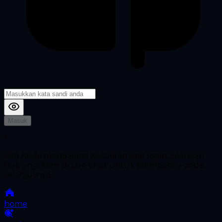
Masuk
*
Jika Anda mengalami Kesulitan saat login, Silahkan
hubungi kami di Live Chat untuk Membantu anda
selanjutnya
home