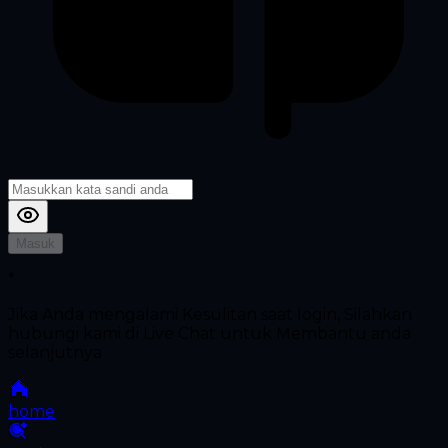
Masuk
*
Jika Anda mengalami Kesulitan saat login, Silahkan
hubungi kami di Live Chat untuk Membantu anda
selanjutnya
home