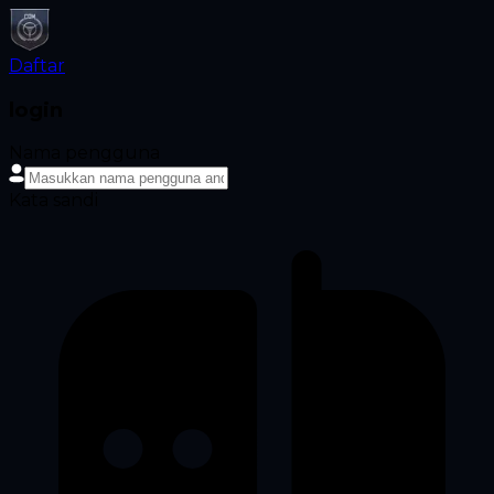
Daftar
login
Nama pengguna
Kata sandi