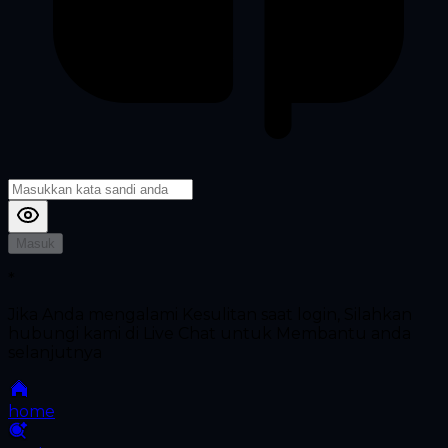
Masuk
*
Jika Anda mengalami Kesulitan saat login, Silahkan
hubungi kami di Live Chat untuk Membantu anda
selanjutnya
home