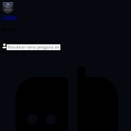
Daftar
login
Nama pengguna
Kata sandi