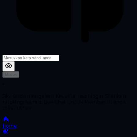
Masuk
*
Jika Anda mengalami Kesulitan saat login, Silahkan
hubungi kami di Live Chat untuk Membantu anda
selanjutnya
home