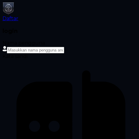
Daftar
login
Nama pengguna
Kata sandi