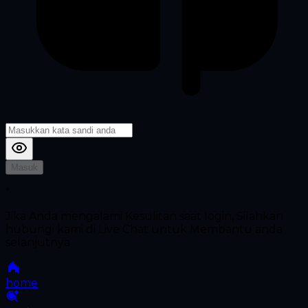
Masuk
*
Jika Anda mengalami Kesulitan saat login, Silahkan
hubungi kami di Live Chat untuk Membantu anda
selanjutnya
home