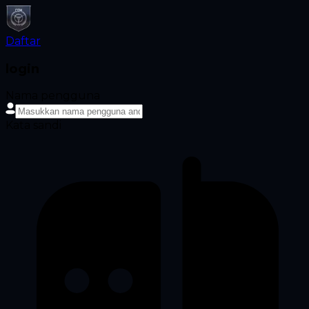
Daftar
login
Nama pengguna
Kata sandi