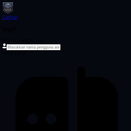
Daftar
login
Nama pengguna
Kata sandi