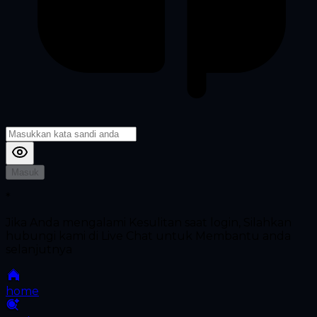
Masuk
*
Jika Anda mengalami Kesulitan saat login, Silahkan
hubungi kami di Live Chat untuk Membantu anda
selanjutnya
home