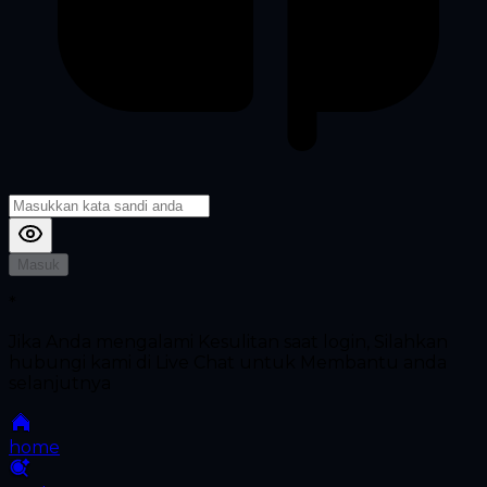
Masuk
*
Jika Anda mengalami Kesulitan saat login, Silahkan
hubungi kami di Live Chat untuk Membantu anda
selanjutnya
home