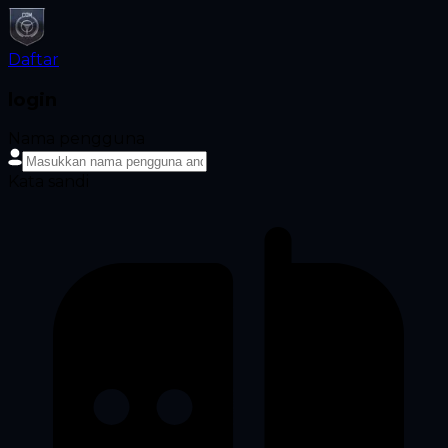
Daftar
login
Nama pengguna
Kata sandi