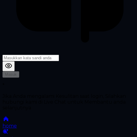
Masuk
*
Jika Anda mengalami Kesulitan saat login, Silahkan
hubungi kami di Live Chat untuk Membantu anda
selanjutnya
home