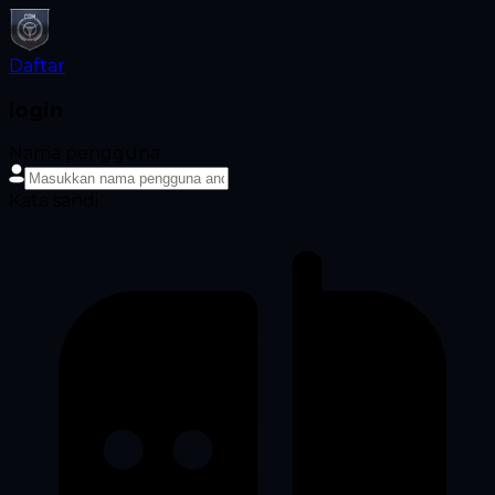
Daftar
login
Nama pengguna
Kata sandi