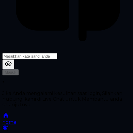
Masuk
*
Jika Anda mengalami Kesulitan saat login, Silahkan
hubungi kami di Live Chat untuk Membantu anda
selanjutnya
home