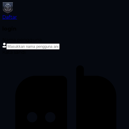
Daftar
login
Nama pengguna
Kata sandi