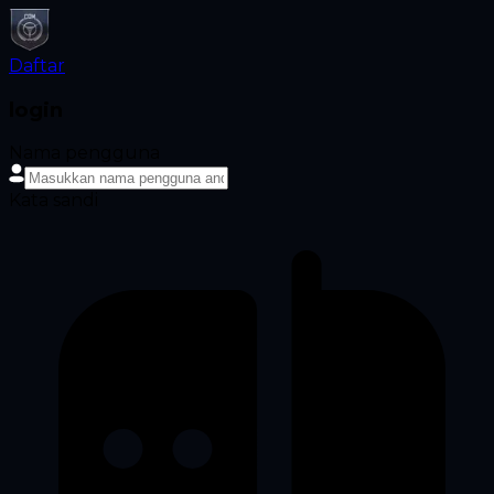
Daftar
login
Nama pengguna
Kata sandi