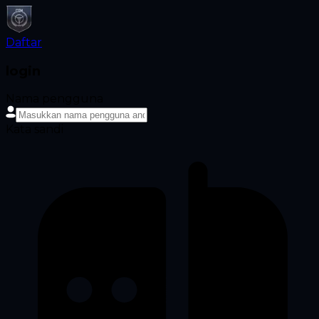
Daftar
login
Nama pengguna
Kata sandi