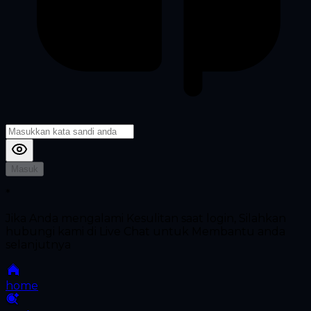
Masuk
*
Jika Anda mengalami Kesulitan saat login, Silahkan
hubungi kami di Live Chat untuk Membantu anda
selanjutnya
home