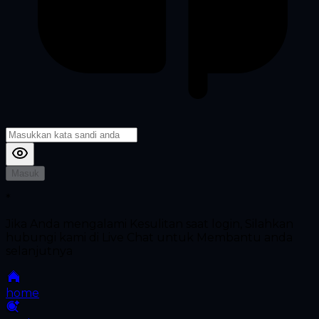
Masuk
*
Jika Anda mengalami Kesulitan saat login, Silahkan
hubungi kami di Live Chat untuk Membantu anda
selanjutnya
home