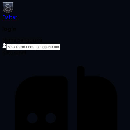
Daftar
login
Nama pengguna
Kata sandi