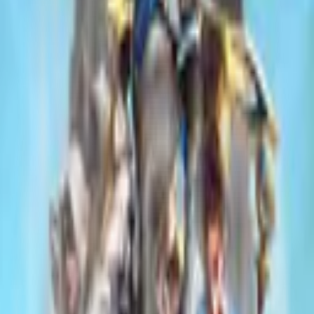
Hadiah Terbesar
Sepanjang Masa
Mencari platform hiburan digital yang aman sekaligus
sangat menguntungkan di era modern ini
membutuhkan ketelitian, dan
COMTOTO
hadir
sebagai jawaban pasti atas pencarian tersebut.
Dikenal luas di kalangan pencinta permainan daring
di seluruh Indonesia, COMTOTO berhasil
mengukuhkan posisinya sebagai agen resmi taruhan
slot gacor terpercaya. Dengan antarmuka yang
sangat ramah pengguna dan aksesibilitas tanpa batas
dari berbagai perangkat, situs ini mengundang
pemain dari segala kalangan untuk merasakan
pengalaman bertaruh yang luar biasa. Berbekal
lisensi dan pengawasan ketat, setiap putaran yang
Anda mainkan dijamin keadilan sistemnya,
memberikan rasa aman sekaligus memacu adrenalin
dengan sehat.