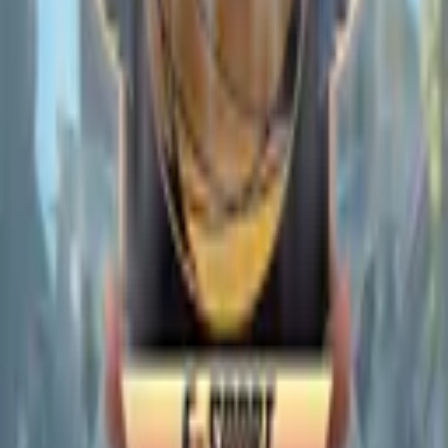
pulsa tanpa potongan, hingga beragam dompet
digital
(e-wallet)
. Dukungan layanan pelanggan yang
ramah dan responsif juga tersedia selama 24 jam
penuh untuk memberikan solusi instan atas setiap
kendala.
Kesimpulannya, jangan biarkan waktu luang dan
modal Anda terbuang percuma di tempat yang
tidak pasti. Ambil langkah cerdas dengan
bergabung bersama komunitas pemenang di
platform taruhan nomor satu ini. Segera
daftarkan akun eksklusif Anda, manfaatkan
berbagai promo bonus sambutan yang melimpah,
dan rasakan sendiri kemudahan meraup
keuntungan berlipat ganda setiap saat. Jadilah
saksi dan buktikan sendiri bahwa COMTOTO
agen resmi taruhan slot gacor gampang
scatter
hitam
hadiah terbesar sepanjang masa adalah
sebuah realitas manis yang siap Anda nikmati
hari ini juga!