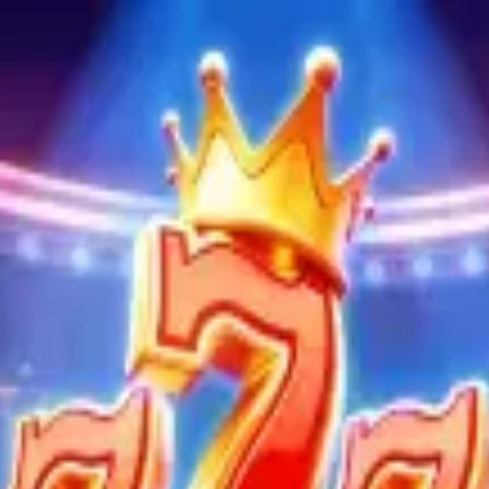
han Slot Gacor Gampang S
s sangat menguntungkan di era modern ini membutuhkan
gan pencinta permainan daring di seluruh Indonesia, CO
a yang sangat ramah pengguna dan aksesibilitas tanpa 
man bertaruh yang luar biasa. Berbekal lisensi dan pe
kaligus memacu adrenalin dengan sehat.