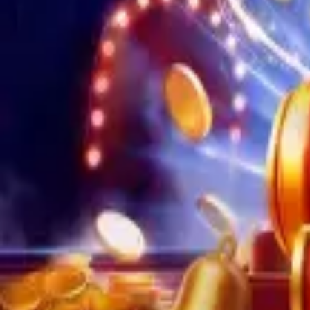
Salah satu daya tarik paling fenomenal yang membu
hitam. Bagi para penikmat taruhan daring, khususnya
kunci pembuka gerbang menuju
putaran gratis
dengan
secara khusus agar peluang pemain mendapatkan fitur 
simbol langka ini menciptakan daya tarik magis yang 
Berbicara mengenai potensi keuntungan finansial, C
pemenangnya. Melalui kerja sama eksklusif dengan der
Player) live yang selalu berada di atas rata-rata stand
angan-angan kosong. Setiap putaran gulungan mesin
bersejarah yang mengubah hidup.
Sebagai agen resmi yang menjunjung tinggi dedikas
transaksi. Sistem keamanan dengan teknologi enkripsi t
Proses deposit maupun penarikan dana kemenangan (wit
bank lokal terkemuka, pulsa tanpa potongan, hingga
selama 24 jam penuh untuk memberikan solusi instan a
Kesimpulannya, jangan biarkan waktu luang dan m