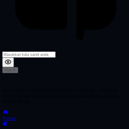
Masuk
*
Jika Anda mengalami Kesulitan saat login, Silahkan
hubungi kami di Live Chat untuk Membantu anda
selanjutnya
home