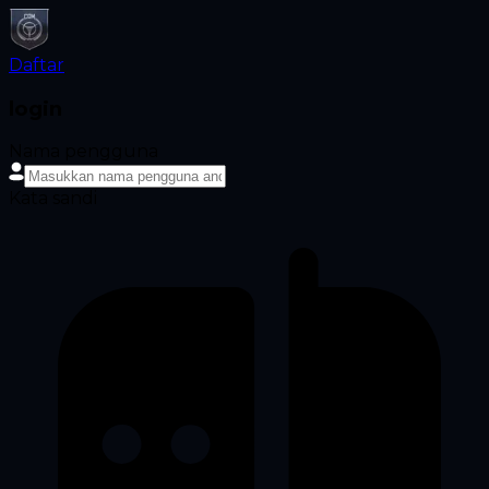
Daftar
login
Nama pengguna
Kata sandi