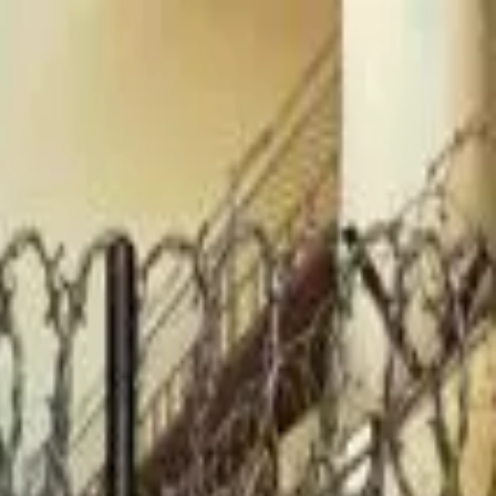
catter Hitam Hadiah
 ketelitian, dan
COMTOTO
hadir sebagai jawaban
MTOTO berhasil mengukuhkan posisinya sebagai agen
batas dari berbagai perangkat, situs ini mengundang
ngawasan ketat, setiap putaran yang Anda mainkan