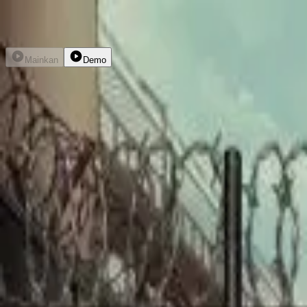
Daftar
Masuk
Mainkan
Demo
Bangkok Hilton
nolimitcity
kembali
COMTOTO Agen Resmi Taru
Terbesar Sepanjang Masa
Mencari platform hiburan digital yang aman sekaligu
pasti atas pencarian tersebut. Dikenal luas di kalan
resmi taruhan slot gacor terpercaya. Dengan antarmuk
pemain dari segala kalangan untuk merasakan pengala
dijamin keadilan sistemnya, memberikan rasa aman se