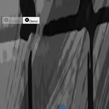
Daftar
Masuk
Mainkan
Demo
Beam Boys
hacksaw
kembali
COMTOTO Agen Resmi
Taruhan Slot Gacor
Gampang Scatter Hitam
Hadiah Terbesar
Sepanjang Masa
Mencari platform hiburan digital yang aman sekaligus
sangat menguntungkan di era modern ini