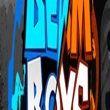
pembuka gerbang menuju
putaran gratis
dengan
pengganda kemenangan yang fantastis. Algoritma
permainan di platform ini telah dikurasi dan
dioptimalkan secara khusus agar peluang pemain
mendapatkan fitur istimewa ini menjadi jauh lebih
tinggi dibandingkan situs lainnya. Sensasi berdebar
menantikan turunnya simbol langka ini menciptakan
daya tarik magis yang membuat ribuan member aktif
terus bermain setiap harinya.
Berbicara mengenai potensi keuntungan finansial,
COMTOTO sama sekali tidak tanggung-tanggung
dalam memberikan hadiah terbesar sepanjang masa
bagi para pemenangnya. Melalui kerja sama eksklusif
dengan deretan penyedia perangkat lunak (provider)
kelas dunia, situs ini menawarkan persentase RTP
(Return to Player) live yang selalu berada di atas rata-
rata standar industri. Hal ini memastikan bahwa
impian untuk meraih
jackpot maxwin
bernilai
sensasional bukanlah sekadar angan-angan kosong.
Setiap putaran gulungan mesin menyimpan potensi
ledakan koin besar yang siap mengubah hari biasa