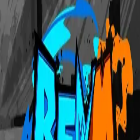
membutuhkan ketelitian, dan
COMTOTO
hadir
sebagai jawaban pasti atas pencarian tersebut.
Dikenal luas di kalangan pencinta permainan daring
di seluruh Indonesia, COMTOTO berhasil
mengukuhkan posisinya sebagai agen resmi taruhan
slot gacor terpercaya. Dengan antarmuka yang
sangat ramah pengguna dan aksesibilitas tanpa batas
dari berbagai perangkat, situs ini mengundang
pemain dari segala kalangan untuk merasakan
pengalaman bertaruh yang luar biasa. Berbekal
lisensi dan pengawasan ketat, setiap putaran yang
Anda mainkan dijamin keadilan sistemnya,
memberikan rasa aman sekaligus memacu adrenalin
dengan sehat.
Salah satu daya tarik paling fenomenal yang
membuat nama COMTOTO meroket adalah
reputasinya sebagai penyedia permainan dengan
fitur gampang scatter hitam. Bagi para penikmat
taruhan daring, khususnya pada tema permainan
bernuansa oriental, fenomena scatter hitam
bukanlah sekadar mitos belaka, melainkan kunci