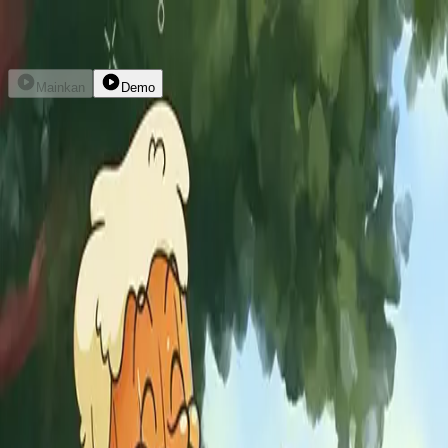
Daftar
Masuk
Mainkan
Demo
Benny the Beer
hacksaw
kembali
COMTOTO Agen Resmi
Taruhan Slot Gacor
Gampang Scatter Hitam
Hadiah Terbesar
Sepanjang Masa
Mencari platform hiburan digital yang aman sekaligus
sangat menguntungkan di era modern ini