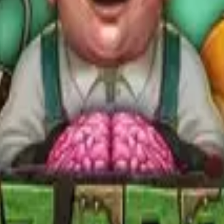
at nama COMTOTO meroket adalah reputasinya sebagai 
 pada tema permainan bernuansa oriental, fenomena sca
 pengganda kemenangan yang fantastis. Algoritma perma
istimewa ini menjadi jauh lebih tinggi dibandingkan si
membuat ribuan member aktif terus bermain setiap harin
OMTOTO sama sekali tidak tanggung-tanggung dalam me
etan penyedia perangkat lunak (provider) kelas dunia, 
ar industri. Hal ini memastikan bahwa impian untuk merai
 menyimpan potensi ledakan koin besar yang siap men
i dan profesionalisme, COMTOTO sangat memahami beta
ingkat tinggi diterapkan secara berlapis untuk melindung
hdraw) diproses secara kilat melalui berbagai pilihan
 beragam dompet digital
(e-wallet)
. Dukungan layanan pe
tas setiap kendala.
odal Anda terbuang percuma di tempat yang tidak