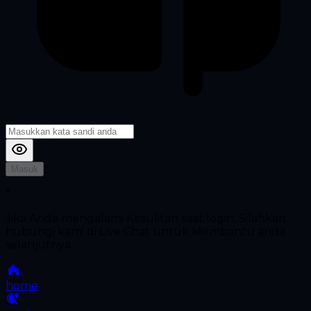
Masuk
*
Jika Anda mengalami Kesulitan saat login, Silahkan
hubungi kami di Live Chat untuk Membantu anda
selanjutnya
home