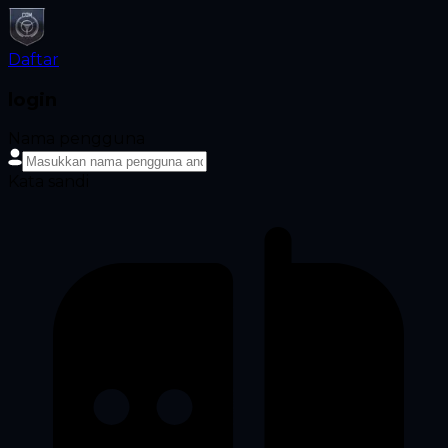
Daftar
login
Nama pengguna
Kata sandi