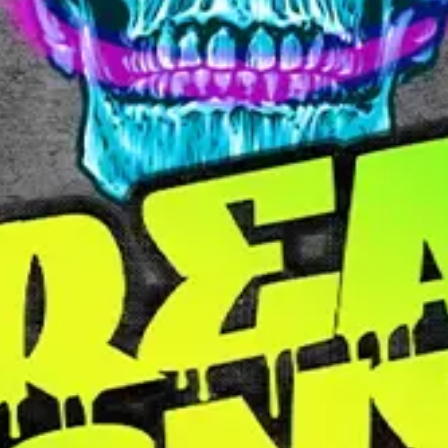
at nama COMTOTO meroket adalah reputasinya sebagai 
 pada tema permainan bernuansa oriental, fenomena sca
 pengganda kemenangan yang fantastis. Algoritma perma
istimewa ini menjadi jauh lebih tinggi dibandingkan si
membuat ribuan member aktif terus bermain setiap harin
OMTOTO sama sekali tidak tanggung-tanggung dalam me
etan penyedia perangkat lunak (provider) kelas dunia, 
ar industri. Hal ini memastikan bahwa impian untuk merai
 menyimpan potensi ledakan koin besar yang siap men
i dan profesionalisme, COMTOTO sangat memahami beta
ingkat tinggi diterapkan secara berlapis untuk melindung
hdraw) diproses secara kilat melalui berbagai pilihan
 beragam dompet digital
(e-wallet)
. Dukungan layanan pe
tas setiap kendala.
odal Anda terbuang percuma di tempat yang tidak