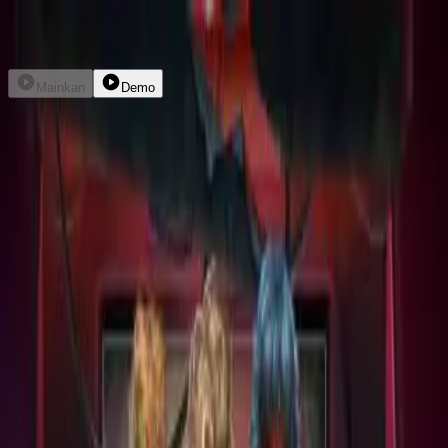
Daftar
Masuk
Mainkan
Demo
Brute Force: Alien Onslaught
nolimitcity
kembali
COMTOTO Agen Resmi
Taruhan Slot Gacor
Gampang Scatter Hitam
Hadiah Terbesar
Sepanjang Masa
Mencari platform hiburan digital yang aman sekaligus
sangat menguntungkan di era modern ini