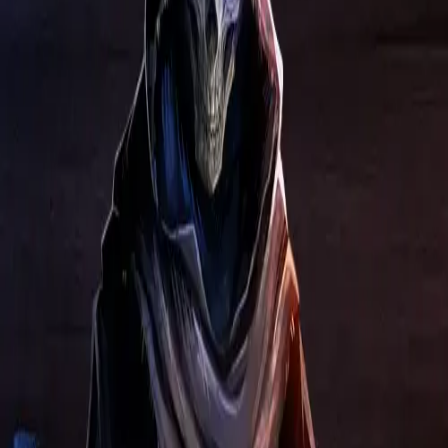
membutuhkan ketelitian, dan
COMTOTO
hadir
sebagai jawaban pasti atas pencarian tersebut.
Dikenal luas di kalangan pencinta permainan daring
di seluruh Indonesia, COMTOTO berhasil
mengukuhkan posisinya sebagai agen resmi taruhan
slot gacor terpercaya. Dengan antarmuka yang
sangat ramah pengguna dan aksesibilitas tanpa batas
dari berbagai perangkat, situs ini mengundang
pemain dari segala kalangan untuk merasakan
pengalaman bertaruh yang luar biasa. Berbekal
lisensi dan pengawasan ketat, setiap putaran yang
Anda mainkan dijamin keadilan sistemnya,
memberikan rasa aman sekaligus memacu adrenalin
dengan sehat.
Salah satu daya tarik paling fenomenal yang
membuat nama COMTOTO meroket adalah
reputasinya sebagai penyedia permainan dengan
fitur gampang scatter hitam. Bagi para penikmat
taruhan daring, khususnya pada tema permainan
bernuansa oriental, fenomena scatter hitam
bukanlah sekadar mitos belaka, melainkan kunci