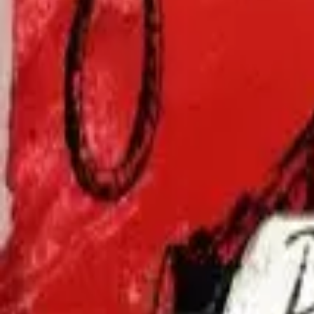
Salah satu daya tarik paling fenomenal yang membu
hitam. Bagi para penikmat taruhan daring, khususnya
kunci pembuka gerbang menuju
putaran gratis
dengan
secara khusus agar peluang pemain mendapatkan fitur 
simbol langka ini menciptakan daya tarik magis yang 
Berbicara mengenai potensi keuntungan finansial, C
pemenangnya. Melalui kerja sama eksklusif dengan der
Player) live yang selalu berada di atas rata-rata stand
angan-angan kosong. Setiap putaran gulungan mesin
bersejarah yang mengubah hidup.
Sebagai agen resmi yang menjunjung tinggi dedikas
transaksi. Sistem keamanan dengan teknologi enkripsi t
Proses deposit maupun penarikan dana kemenangan (wit
bank lokal terkemuka, pulsa tanpa potongan, hingga
selama 24 jam penuh untuk memberikan solusi instan a
Kesimpulannya, jangan biarkan waktu luang dan m